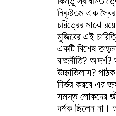
কিন্তু স্বাধীনতা
নিকৃষ্টতম এক স্ব
চরিত্রের মাঝে রয়
মুজিবের এই চারিত
একটি বিশেষ তাড়ন
রাজনীতি? আদর্শ? 
উচ্চাভিলাস? পাঠক
নির্ভর করবে এর জ
সমস্ত লোকদের জীবন
দর্শক ছিলেন না। ত