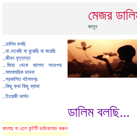
মেজর ডালি
জানুন
..
ডালিম বলছি
..
যা দেখেছি যা বুঝেছি যা করেছি
..
জীবন বৃত্তান্ত
..
জিয়া থেকে খালেদা অতঃপর
..
সমসাময়িক ভাবনা
..
প্রকাশিত বইসমগ্র
..
কিছু কথা কিছু ব্যাথা
..
ইংরেজী ভার্সন
ডালিম বলছি...
বাংলায় না এলে ফন্ট'টি ডাউনলোড করুন