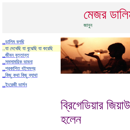
মেজর ডাল
জানুন
..
ডালিম বলছি
..
যা দেখেছি যা বুঝেছি যা করেছি
..
জীবন বৃত্তান্ত
..
সমসাময়িক ভাবনা
..
প্রকাশিত বইসমগ্র
..
কিছু কথা কিছু ব্যাথা
..
ইংরেজী ভার্সন
ব্রিগেডিয়ার জিয়
হলেন