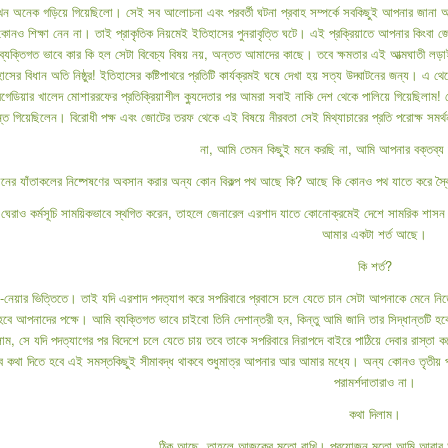
ন অনেক গড়িয়ে গিয়েছিলো। সেই সব আলোচনা এবং পরবর্তী ঘটনা প্রবাহ সম্পর্কে সবকিছুই আপনার জানা আশা
নও শিক্ষা নেন না। তাই প্রাকৃতিক নিয়মেই ইতিহাসের পুনরাবৃত্তি ঘটে। এই প্রক্রিয়াতে আপনার কিংবা জে
। ব্যক্তিগত ভাবে কার কি হল সেটা বিবেচ্য বিষয় নয়, অন্তত আমাদের কাছে। তবে ক্ষমতার এই আত্মঘাতী ল
সের বিধান অতি নিষ্ঠুর! ইতিহাসের কষ্টিপাথরে প্রতিটি কার্যক্রমই ঘষে দেখা হয় সত্য উদ্ঘাটনের জন্য। 
রিগেডিয়ার খালেদ মোশাররফের প্রতিক্রিয়াশীল ক্যুদেতার পর আমরা সবাই নাকি দেশ থেকে পালিয়ে গিয়েছিলাম!
যন্ত গিয়েছিলেন। বিরোধী পক্ষ এবং জোটের তরফ থেকে এই বিষয়ে নীরবতা সেই মিথ্যাচারের প্রতি পরোক্ষ সমর
না, আমি তেমন কিছুই মনে করছি না, আমি আপনার বক্তব্য গ
শাসনের যাঁতাকলের নিষ্পেষণের অবসান করার অন্য কোন বিকল্প পথ আছে কি? আছে কি কোনও পথ যাতে করে স্ব
ন্ট ঘেরাও কর্মসূচি সাময়িকভাবে স্থগিত করেন, তাহলে জেনারেল এরশাদ যাতে কোনোক্রমেই দেশে সামরিক শাসন
আমার একটা শর্ত আছে।
কি শর্ত?
নেয়ার ভিত্তিতে। তাই যদি এরশাদ পদত্যাগ করে সপরিবারে প্রবাসে চলে যেতে চান সেটা আপনাকে মেনে নি
বে আপনাদের পক্ষে। আমি ব্যক্তিগত ভাবে চাইবো তিনি দেশান্তরী হন, কিন্তু আমি জানি তার সিদ্ধান্তটি
িলাম, সে যদি পদত্যাগের পর বিদেশে চলে যেতে চায় তবে তাকে সপরিবারে নিরাপদে বাইরে পাঠিয়ে দেবার রাস্
বে কথা দিতে হবে এই সমস্তকিছুই সীমাবদ্ধ থাকবে শুধুমাত্র আপনার আর আমার মধ্যে। অন্য কোনও তৃতীয় প
পরামর্শদাতারাও না।
কথা দিলাম।
ঠিক আছে, তাহলে আজকের মতো রাখি। প্রয়োজন মতো আমি আবার