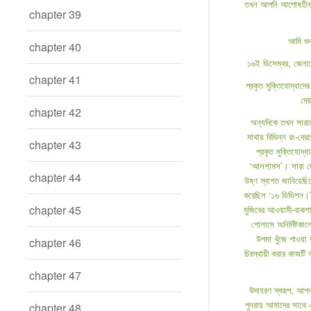
তখন আপনি আপোষহীন দে
chapter 39
আমি শু
chapter 40
১৬ই ডিসেম্বর, জেনার
chapter 41
প্রকৃত মুক্তিযোদ্ধাদে
দেয়
chapter 42
অন্যদিকে তখন সারাদ
মাথায় বিভিন্ন রং-বের
chapter 43
প্রকৃত মুক্তিযোদ্
‘আলশামস’। সারা দেশে
chapter 44
উষ্ণ স্বাগত জানিয়েছি
করেছিল ‘১৬ ডিভিশন।’ ব
chapter 45
মুজিবের আওয়ামী-বাকশা
গোলামে অনির্দিষ্টক
উপমা খুঁজে পাওয়া 
chapter 46
চিরস্থায়ী করার কাজট
chapter 47
উদাহরণ স্বরূপ, আপন
পুনরায় আমাদের সাথে এ
chapter 48