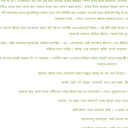
যাক কি হয়। ইতিমধ্যেই মনে মনে ঠিক করে ফেলেছি নিজের পরিচয়টা গোপন রাখার জন্য ছদ্মনামেই খালেদার
ানিয়ে দেবেন কখন তাকে কোন নম্বরে পাওয়া যাবে আলাপ করার জন্য। বাসায় ফিরে সাচোকে প্রথমে ফোন কর
 গণি স্বপনআর জনাব মুস্তাফিজুর রহমান ছাড়া তার গতিবিধি আর অবস্থান সম্পর্কে দলের কাউকেই কিছু জানা
আশ্বস্ত হলাম। ফোনে যোগাযোগ করলাম স্বপনের সাথে। তাকে
তে খালেদা জিয়ার সাথে যোগাযোগ করতে চাই বিশেষ গোপনীয় এবং গুরুত্বপূর্ণ বিষয়ে। যদি তিনি রাজি থাকেন 
স্বপনকে শর্তগুলো জানিয়ে দিলাম। আমার কথা বু
ষা করুন, আমি আপনাকে ম্যাডামের অভিমত জানাচ্ছি। বেশ, এইনম্বরেই আমি অপেক্ষায় রইলাম। বলে রিসিভার 
ফকিরের হাতে তসবিহ। আমরা একে অপরকে ‘ফকির’ বলেই সম্বোধন ক
েটা ভালোর জন্যই করবেন ইন শা আল্লাহ্‌। সেইদিন থেকে ‘৯১সালের নির্বাচন পর্যন্ত রব্বানি আমার ছায়া
আমাকে জানালো
ম্যাডাম আমার সাথে যোগাযোগ করতে ইচ্ছুক আমার সব শর্ত মেনে নিয়েই।
আপনি এখনি এই নম্বরে ‘মোহাম্মদ’ নামে ফোন করন, ত
স্বপনের কাছ থেকে পাওয়া টেলিফোন নম্বর দিয়েই শুরু হল যোগাযোগ। তখনও মুঠোফোনের 
হ্যালো, কে কোথা থেকে বলছেন? অপর প্রান্ত থেকে ভেসে
আমি বিদেশ থেকে মোহাম্মদ বলছি। ও আচ্ছা ধর
আসসালামু আলাইকুম, আমি খালেদা ব
ওয়ালাইকুম আসসালাম, ভাবী কেমন আ