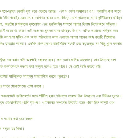
করাকে মনে-প্রাণে রব্বানি ঘৃণা করে এসেছে বরাবর। এটাও একটা অসাধারণ গুণ। রব্বানির বাবা জাতে
ি পররাষ্ট্র মন্ত্রণালয়ে যোগদান করেন এবং বিভিন্ন দেশে কৃতিত্বের সাথে কূটনীতিকের দায়িত্ব
া, ভারতীয় চাণক্যদের কূটকৌশল এবং দুরভিসন্ধি সম্পর্কে আমরা ছিলাম বিশেষভাবে উদ্বিগ্ন।
ম আগ্রাসী আচরণের কারণে এই অঞ্চলের মুসলমানদের ভবিষ্যৎ কি হবে সেটাও আমাদের শঙ্কিত করে
িষ্ঠ জনগণের মুক্তি এবং ভাগ্য পরিবর্তনের জন্য একত্রে আমরা অনেক কাজ করেছি নিজেদের
্পর্কেও ভাবতাম আমরা। একদিন বাংলাদেশের রাজনৈতিক সংকট এবং ষড়যন্ত্রের সব কিছু খুলে বললাম
পথ খুঁজে বের করার চেষ্টা অবশ্যই কোরতে হবে। ফল দেবার মালিক আল্লাহ। তার উৎসাহে বেশ
ে বাংলাদেশকে উদ্ধার করা সম্ভব হলেও হতে পারে। সে চেষ্টা আমি করতে পারি।
টায় সার্বিকভাবে সাহায্য সহযোগিতা করতে প্রস্তুত।
েদার সাথে যোগাযোগের চেষ্টা করবো।
ক ক্ষমতাশালী ব্যক্তিবর্গের সাথে পরিচিত হবার সৌভাগ্য হয়েছে নিজ উদ্যোগে এবং বিভিন্ন সূত্রে।
ুত্ব এবংঘনিষ্ঠতার পরিধি ব্যাপক। এইসমস্ত সম্পর্কের ভিত্তিই হচ্ছে পারস্পরিক আস্থা এবং
 সে আমার কথা শুনে বললো
গ সম্ভব হয় কিনা।