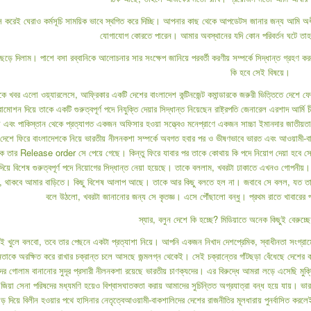
স করেই ঘেরাও কর্মসূচি সাময়িক ভাবে স্থগিত করে দিচ্ছি। আপনার কাছ থেকে আপডেটস জানার জন্য আমি 
যোগাযোগ কোরতে পারেন। আমার অবস্থানের যদি কোন পরিবর্তন ঘটে তা
ড়ে দিলাম। পাশে বসা রব্বানিকে আলোচনার সার সংক্ষেপ জানিয়ে পরবর্তী করণীয় সম্পর্কে সিদ্ধান্ত গ্রহণ
কি হবে সেই বিষয়ে।
েকে খবর এলো ওয়্যারলেসে, আফ্রিকার একটি দেশের বাংলাদেশ কন্টিনজেন্ট কমান্ডারকে জরুরী ভিত্তিত
মোশন দিয়ে তাকে একটি গুরুত্বপূর্ণ পদে নিযুক্তি দেয়ার সিদ্ধান্ত নিয়েছেন রাষ্ট্রপতি জেনারেল এরশাদ আর্ম
 এবং পাকিস্তান থেকে প্রত্যাগত একজন অফিসার হওয়া সত্ত্বেও মনেপ্রাণে একজন সাচ্চা ইমানদার জাতীয়তাবাদী
 দেশে ফিরে বাংলাদেশকে নিয়ে ভারতীয় নীলনকশা সম্পর্কে অবগত হবার পর ও ভীষণভাবে ভারত এবং আওয়ামী-
ার Release order সে পেয়ে গেছে। কিন্তু ফিরে যাবার পর তাকে কোথায় কি পদে নিয়োগ দেয়া হবে সে সম
দিয়ে বিশেষ গুরুত্বপূর্ণ পদে নিয়োগের সিদ্ধান্ত নেয়া হয়েছে। তাকে বললাম, খবরটা ঢাকাতে এখনও গোপনী
, থাকবে আমার বাড়িতে। কিছু বিশেষ আলাপ আছে। তাকে আর কিছু বলতে হল না। জবাবে সে বলল, যত তাড়াত
বলে উঠলো, খবরটা জানানোর জন্য সে কৃতজ্ঞ। এসে পৌঁছালো বন্ধু। প্রথম রাতে খাবারের পা
স্যার, বলুন দেশে কি হচ্ছে? মিডিয়াতে অনেক কিছুই বেরুচ্
খুলে বলবো, তবে তার পেছনে একটা প্রত্যাশা নিয়ে। আপনি একজন নিখাদ দেশপ্রেমিক, স্বাধীনতা সংগ্রামে
ীনতাকে অরক্ষিত করে রাখার চক্রান্ত চলে আসছে জন্মলগ্ন থেকেই। সেই চক্রান্তের গাঁটছড়া বেঁধেছে দেশের 
নদের গোলাম বানানোর সুদূর প্রসারী নীলনকশা রয়েছে ভারতীয় চাণক্যদের। এর বিরুদ্ধে আমরা লড়ে এসেছি মুক
র জিয়া সেনা পরিষদের মধ্যমণি হয়েও বিশ্বাসঘাতকতা করায় আমাদের সুচিন্তিত অগ্রযাত্রা বন্ধ হয়ে যায়। ভা
 দিয়ে বিলীন হওয়ার পথে হাসিনার নেতৃত্বেআওয়ামী-বাকশালিদের দেশের রাজনীতির মূলধারায় পুনর্বাসিত করলেই ত