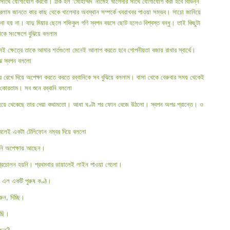
 সাথে যোগাযোগ করবো। ঠিক হল ‘মোহাম্মদ’ নামেই খালেদার সাথে যোগাযোগ করা হবে বিভিন্ন
লাম জানতে কার কাছ থেকে খালেদার অবস্থান সম্পর্কে খবরাখবর পাওয়া সম্ভব। সাচো জানিয়ে
নো হয় না। যাদু মিয়ার ছেলে শফিকুল গণি স্বপন বয়সে ছোট হলেও বিশ্বস্ত বন্ধু। তাই কিছুটা
 সংক্ষেপে বুঝিয়ে বললাম
সেই ক্ষেত্রে তাকে আমার শর্তগুলো মেনেই আলাপ করতে হবে গোপনীয়তা বজায় রাখার স্বার্থে।
ঝে স্বপন বললো
রেখে দিয়ে অপেক্ষা করতে করতে রব্বানিকে সব বুঝিয়ে বললাম। বাসা থেকে বেরুবার সময় থেকেই
োরতাম। সব শুনে রব্বানি বললো
সঙ্গী হয়ে থেকেছে তার দেয়া কথামতো। আধা ঘণ্টা পর ফোন বেজে উঠলো। স্বপন অপর প্রান্তে। ও
 বলেই একটা টেলিফোন নম্বর দিয়ে বললো
িনি অপেক্ষায় আছেন।
প্রচোলন হয়নি। প্রথমবার ডায়ালেই লাইন পাওয়া গেলো।
 এল একটি পুরুষ কণ্ঠ।
ুন, দিচ্ছি।
লছি।
ছেন?