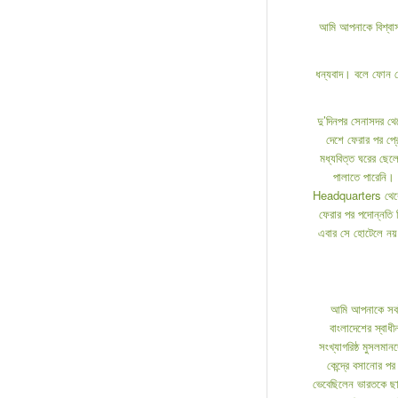
আমি আপনাকে বিশ্বা
ধন্যবাদ। বলে ফোন ছে
দু’দিনপর সেনাসদর থ
দেশে ফেরার পর প্রো
মধ্যবিত্ত ঘরের ছেলে
পালাতে পারেনি।
Headquarters থেকে ত
ফেরার পর পদোন্নতি 
এবার সে হোটেলে নয়
আমি আপনাকে সবই 
বাংলাদেশের স্বাধ
সংখ্যাগরিষ্ঠ মুসলমা
কেন্দ্রে বসানোর প
ভেবেছিলেন ভারতকে ছাড়