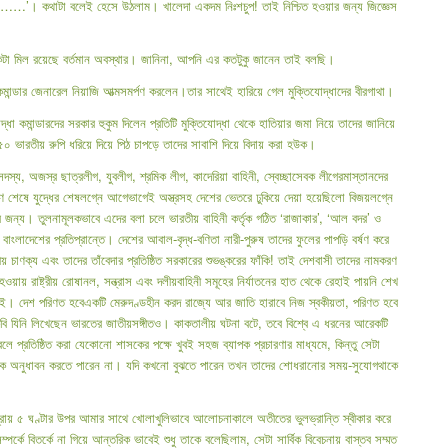
ি……’। কথাটা বলেই হেসে উঠলাম। খালেদা একদম নিঃশচুপ! তাই নিশ্চিত হওয়ার জন্য জিজ্ঞেস
া মিল রয়েছে বর্তমান অবস্থার। জানিনা, আপনি এর কতটুকু জানেন তাই বলছি।
মান্ডার জেনারেল নিয়াজি আত্মসমর্পণ করলেন।তার সাথেই হারিয়ে গেল মুক্তিযোদ্ধাদের বীরগাথা।
দ্ধা কমান্ডারদের সরকার হুকুম দিলেন প্রতিটি মুক্তিযোদ্ধা থেকে হাতিয়ার জমা নিয়ে তাদের জানিয়ে
৫০ ভারতীয় রুপি ধরিয়ে দিয়ে পিঠ চাপড়ে তাদের সাবাশি দিয়ে বিদায় করা হউক।
য, অজস্র ছাত্রলীগ, যুবলীগ, শ্রমিক লীগ, কাদেরিয়া বাহিনী, স্বেচ্ছাসেবক লীগেরমাস্তানদের
িক্ষণ শেষে যুদ্ধের শেষলগ্নে আগেভাগেই অস্ত্রসহ দেশের ভেতরে ঢুকিয়ে দেয়া হয়েছিলো বিজয়লগ্নে
ার জন্য। তুলনামূলকভাবে এদের বলা চলে ভারতীয় বাহিনী কর্তৃক গঠিত ‘রাজাকার’, ‘আল বদর’ ও
াংলাদেশের প্রতিপ্রান্তে। দেশের আবাল-বৃদ্ধ-বণিতা নারী-পুরুষ তাদের ফুলের পাপড়ি বর্ষণ করে
চাণক্য এবং তাদের তাঁবেদার প্রতিষ্ঠিত সরকারের শুভঙ্করের ফাঁকি! তাই দেশবাসী তাদের নামকরণ
য়ায় রাষ্ট্রীয় রোষানল, সন্ত্রাস এবং দলীয়বাহিনী সমূহের নির্যাতনের হাত থেকে রেহাই পায়নি শেখ
েই। দেশ পরিণত হবেএকটি মেরুদণ্ডহীন করদ রাজ্যে আর জাতি হারাবে নিজ স্বকীয়তা, পরিণত হবে
কবি যিনি লিখেছেন ভারতের জাতীয়সঙ্গীতও। কাকতালীয় ঘটনা বটে, তবে বিশ্বে এ ধরনের আরেকটি
লে প্রতিষ্ঠিত করা যেকোনো শাসকের পক্ষে খুবই সহজ ব্যাপক প্রচারণার মাধ্যমে, কিন্তু সেটা
ে ঠিক অনুধাবন করতে পারেন না। যদি কখনো বুঝতে পারেন তখন তাদের শোধরানোর সময়-সুযোগথাকে
প্রায় ৫ ঘণ্টার উপর আমার সাথে খোলাখুলিভাবে আলোচনাকালে অতীতের ভুলভ্রান্তি স্বীকার করে
ে বিতর্কে না গিয়ে আন্তরিক ভাবেই শুধু তাকে বলেছিলাম, সেটা সার্বিক বিবেচনায় বাস্তব সম্মত