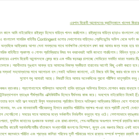
এরশাদ বিরোধী আন্দোলনের ক্রান্তিকালে খালেদা জিয়া
লন কালে আমি নাইরোবিতে রাষ্ট্রদূত হিসেবে দায়িত্ব পালন করছিলাম। রাষ্ট্রদূতের দায়িত্ব ছাড়াও বাংল
ংলাদেশ সামরিক বাহিনীর Contingent গুলোর দেখাশোনার দায়িত্বও প্রেসিডেন্টের অফিস থেকে অর্পণ করা 
বং অন্যদিকে আফ্রিকায় আগত সেনা সদস্যদের সাথে সার্বক্ষণিক যোগাযোগ রক্ষা করা আমার জন্য সহজ হয়ে যায়।
ামরিক বাহিনীতে প্রকাশ্য ও গোপন প্রতিক্রিয়ার বিষয় সব খবরাখবরই আমি জানতে পারছিলাম। বিভিন্ন সূত্র থে
 আদায়ের এরশাদ বিরোধী আন্দোলনকে কেন্দ্র করে এক গভীর ষড়যন্ত্র চালাচ্ছে সোভিয়েত সমর্থিত ভারত সরকার
লাদেশকে। পরাধীনতার শৃঙ্খলে আবদ্ধ হয়ে আমাদের নিজস্ব স্বকীয়তা হারানোর আগেই কিছু একটা করতে হবে। ভে
ে সম্ভব! সহযোদ্ধাদের সাথে আলোচনা হল।সবাই অভিমত জানালো, এই বিষয়ে যদি কিছু করার থাকে তবে আমাক
সুযোগ শুধু আমারই আছে। বিষয়টি নিয়ে আমার অনেকদিনের পুরনো পরীক্ষিত ভাতৃপ্রতিম বন্ধ
একজন ব্যাংকার। পড়াশোনাশেষে পাকিস্তান আমলেই হাবিব ব্যাঙ্কে অফিসার হিসাবে যোগদান করার মাধ্যমে ত
ত ইন্টারন্যাশনাল ব্যাঙ্কে শীর্ষস্থানীয় এক্সিকিউটিভ হিসেবে দীর্ঘসময় কাজ করে। অবশেষে নাইরোবিতে নিজেই
সততার ফলে অতি অল্প সময়েই বিপুল সম্ভাবনাময় প্রতিষ্ঠান হিসাবে অতিদ্রুত আফ্রিকার বিভিন্ন দেশে 
ইমানদার, সৎ এবং মানবতাবাদী গরীবেরবন্ধু হিসাবে রব্বানির পরিচিতির স্বাক্ষর পাওয়া যাবে প্রতিটি দেশেই যেখ
াল লেগেছিলো। সময়ের সাথে আমাদের মধ্যে সর্বকালীন নির্ভরশীল বন্ধুত্ব গড়ে ওঠে। পেশাগতভাবে ব্যাঙ্কার হল
রতা, মুসলিম জাহানের দুঃখজনক অবস্থা এবং রাজা-বাদশাহ, শেখ-আমীরদের অধঃপতন সম্পর্কে রব্বানির জ্ঞান 
জাতীয় কায়েমী স্বার্থবাদীগোষ্ঠীর যাঁতাকলে সংখ্যাগরিষ্ঠ জনগণের নিষ্পেষণ, জুলুম এবং বঞ্চনার বিষয়ে একই ভ
দেশে বহুলভাবে পরিচিত এবং শ্রদ্ধেয় কালিয়া শরিফের সূফী পরিবারের সাথে রক্তের সম্পর্কে সম্পৃক্ত রব্বা