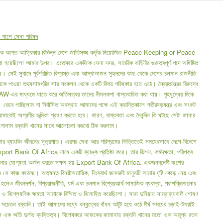
র পাশে সেনা পরিষদ
াদেশ থেকে আগত আফ্রিকার বিভিন্ন দেশে জাতিসঙ্ঘ কর্তৃক নিয়োজিত Peace Keeping or Peace
হয়েছিলো আমার উপর। এতেকরে একদিকে সেনা সদর, সামরিক বাহিনীর গুরুত্বপূর্ণ পদে অধিষ্ঠিত
 সেই সুবাদে পূর্বপরিচিত বিশ্বস্ত এবং আস্থাভাজন সুহৃদদের কাছ থেকে দেশের চলমান রাজনীতি
কে পাওয়া তথ্যসামগ্রীর সার সংকলন থেকে একটি বিষয় পরিষ্কার হয়ে ওঠে। স্বৈরতন্ত্রের বিরুদ্ধে
 RAW-এর মাধ্যমে যাতে করে অতিসত্বর তাদের নীলনকশা বাস্তবায়িত করা যায়। গৃহযুদ্ধের দিকে
বে পাচ্ছিলাম না নির্বাসিত অবস্থায় আমাদের পক্ষে এই ক্রান্তিকালে গভীরষড়যন্ত্র এবং সংকট
েই অগ্রণীর ভূমিকা গ্রহণ করতে হবে। কারণ, বাস্তবতা এবং দৈনন্দিন কি ঘটছে সেটা জানার
ু গোলাম রব্বানি খানের সাথে আলোচনা করবো ঠিক করলাম।
ার ব্যাংকিং জীবনের সূত্রপাত। এরপর মেধা আর পরিশ্রমের ভিত্তিতেই সময়েরসাথে দেশে-বিদেশে
 Export Bank Of Africa নামে একটি ব্যাঙ্ক প্রতিষ্ঠা করে। তার ভিশন, কর্মদক্ষতা, পরিপক্ব
শাখাখোলার যোগ্যতা অর্জন করতে সক্ষম হয় Export Bank Of Africa. একজনবনেদী বংশের
ানে সে কাজ করেছে। অত্যন্ত বিনয়ীঅমায়িক, নিঃস্বার্থ জনদরদী মানুষটি আমার দৃষ্টি কেড়ে নেয় এবং
েও জীবনদর্শন, বিশ্বরাজনীতি, ধর্ম এবং চলমান বিশ্বেরআর্থ-সামাজিক ব্যবস্থা, পরাশক্তিগুলোর
ও বিশ্লেষণিক ক্ষমতা আমাকে বিস্মিত ও বিমোহিত করেছিলো। সারা দুনিয়ায় সাম্রাজ্যবাদী শোষণ
াবে সচেতন রব্বানি। তাই আমাদের মধ্যে বন্ধুত্বের বাঁধন অটুট হয়ে ওঠে দীর্ঘ সময়ের চড়াই-উৎরাই
নি খান এক অতি দুর্লভ ব্যক্তিত্ব। বিশেষকরে আজকের জামানায় রব্বানি খানের মতো এক অমূল্য রতন