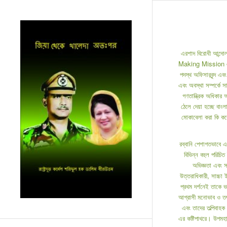
এরশাদ বিরোধী আন্দো
Making Mission এ বা
পদস্থ অফিসারবৃন্দ এ
এবং অবস্থা সম্পর্কে স
গণতান্ত্রিক অধিকার
ঠেলে দেয়া হচ্ছে বাং
মোকাবেলা করা কি কর
রব্বানি পেশাগতভাবে 
বিভিন্ন বহুল পরিচি
অভিজ্ঞতা এবং 
উত্তরাধিকারী, সাচ্চা 
প্রথম দর্শনেই তাকে ভ
আগ্রাসী মনোভাব ও তৎপ
এবং তাদের তল্পিবাহক 
এর কষ্টিপাথরে। উপমহা