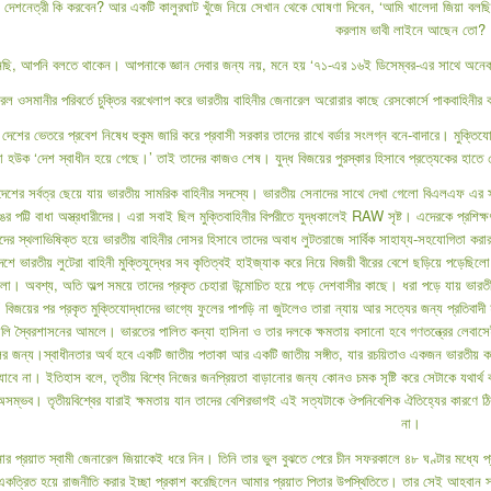
শনেত্রী কি করবেন? আর একটি কালুরঘাট খুঁজে নিয়ে সেখান থেকে ঘোষণা দিবেন, ‘আমি খালেদা জিয়া বলছ
করলাম ভাবী লাইনে আছেন তো?
নছি, আপনি বলতে থাকেন। আপনাকে জ্ঞান দেবার জন্য নয়, মনে হয় ‘৭১-এর ১৬ই ডিসেম্বর-এর সাথে অনেকট
েল ওসমানীর পরিবর্তে চুক্তির বরখেলাপ করে ভারতীয় বাহিনীর জেনারেল অরোরার কাছে রেসকোর্সে পাকবাহিনীর ক
র দেশের ভেতরে প্রবেশ নিষেধ হুকুম জারি করে প্রবাসী সরকার তাদের রাখে বর্ডার সংলগ্ন বনে-বাদারে। মুক্তিযো
া হউক ‘দেশ স্বাধীন হয়ে গেছে।’ তাই তাদের কাজও শেষ। যুদ্ধ বিজয়ের পুরস্কার হিসাবে প্রত্যেকের হাতে 
েশের সর্বত্র ছেয়ে যায় ভারতীয় সামরিক বাহিনীর সদস্যে। ভারতীয় সেনাদের সাথে দেখা গেলো বিএলএফ এর সদস্
ঙের পট্টি বাধা অস্ত্রধারীদের। এরা সবাই ছিল মুক্তিবাহিনীর বিপরীতে যুদ্ধকালেই RAW সৃষ্ট। এদেরকে প্রশ
ধাদের স্থলাভিষিক্ত হয়ে ভারতীয় বাহিনীর দোসর হিসাবে তাদের অবাধ লুটতরাজে সার্বিক সাহায্য-সহযোগিতা কর
 ভারতীয় লুটেরা বাহিনী মুক্তিযুদ্ধের সব কৃতিত্বই হাইজ্যাক করে নিয়ে বিজয়ী বীরের বেশে ছড়িয়ে পড়েছিলো ব
লো। অবশ্য, অতি অল্প সময়ে তাদের প্রকৃত চেহারা উন্মোচিত হয়ে পড়ে দেশবাসীর কাছে। ধরা পড়ে যায় ভারতীয় 
িজয়ের পর প্রকৃত মুক্তিযোদ্ধাদের ভাগ্যে ফুলের পাপড়ি না জুটলেও তারা ন্যায় আর সত্যের জন্য প্রতিবাদী হও
লি স্বৈরশাসনের আমলে। ভারতের পালিত কন্যা হাসিনা ও তার দলকে ক্ষমতায় বসানো হবে গণতন্ত্রের লেবাস
ালের জন্য।স্বাধীনতার অর্থ হবে একটি জাতীয় পতাকা আর একটি জাতীয় সঙ্গীত, যার রচয়িতাও একজন ভারতীয় 
যাবে না। ইতিহাস বলে, তৃতীয় বিশ্বে নিজের জনপ্রিয়তা বাড়ানোর জন্য কোনও চমক সৃষ্টি করে সেটাকে যথার্থ ব
ি অসম্ভব। তৃতীয়বিশ্বের যারাই ক্ষমতায় যান তাদের বেশিরভাগই এই সত্যটাকে ঔপনিবেশিক ঐতিহ্যের কারণ
না।
ার প্রয়াত স্বামী জেনারেল জিয়াকেই ধরে নিন। তিনি তার ভুল বুঝতে পেরে চীন সফরকালে ৪৮ ঘণ্টার মধ্যে 
কত্রিত হয়ে রাজনীতি করার ইচ্ছা প্রকাশ করেছিলেন আমার প্রয়াত পিতার উপস্থিতিতে। তার সেই আহবান সম্পর্ক