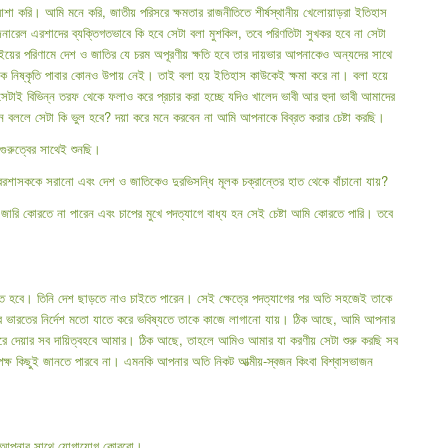
 করি। আমি মনে করি, জাতীয় পরিসরে ক্ষমতার রাজনীতিতে শীর্ষস্থানীয় খেলোয়াড়রা ইতিহাস
নারেল এরশাদের ব্যক্তিগতভাবে কি হবে সেটা বলা মুশকিল, তবে পরিণতিটা সুখকর হবে না সেটা
ড়াইয়ের পরিণামে দেশ ও জাতির যে চরম অপূরণীয় ক্ষতি হবে তার দায়ভার আপনাকেও অন্যদের সাথে
এ থেকে নিষ্কৃতি পাবার কোনও উপায় নেই। তাই বলা হয় ইতিহাস কাউকেই ক্ষমা করে না। বলা হয়ে
 সেটাই বিভিন্ন তরফ থেকে ফলাও করে প্রচার করা হচ্ছে যদিও খালেদ ভাবী আর হুদা ভাবী আমাদের
্থন বললে সেটা কি ভুল হবে? দয়া করে মনে করবেন না আমি আপনাকে বিব্রত করার চেষ্টা করছি।
ুরুত্বের সাথেই শুনছি।
ৈরশাসককে সরানো এবং দেশ ও জাতিকেও দুরভিসন্ধি মূলক চক্রান্তের হাত থেকে বাঁচানো যায়?
 জারি কোরতে না পারেন এবং চাপের মুখে পদত্যাগে বাধ্য হন সেই চেষ্টা আমি কোরতে পারি। তবে
তে হবে। তিনি দেশ ছাড়তে নাও চাইতে পারেন। সেই ক্ষেত্রে পদত্যাগের পর অতি সহজেই তাকে
 হবে ভারতের নির্দেশ মতো যাতে করে ভবিষ্যতে তাকে কাজে লাগানো যায়। ঠিক আছে, আমি আপনার
তা করে দেয়ার সব দায়িত্বহবে আমার। ঠিক আছে, তাহলে আমিও আমার যা করণীয় সেটা শুরু করছি সব
ক্ষ কিছুই জানতে পারবে না। এমনকি আপনার অতি নিকট আত্মীয়-স্বজন কিংবা বিশ্বাসভাজন
 আপনার সাথে যোগাযোগ কোরবো।