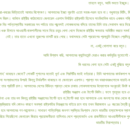
তাহলে বলুন, আমি শুনতে ইচ্ছুক।
 খবরা-খবরের ভিত্তিতেই আমার বিশ্লেষণ। আপনাদের ইচ্ছা পূরণটা এতো সহজ-সরল হবে না। শুধুমাত্র মিটি
 বিরল। বর্তমান রাষ্ট্রীয় কাঠামোতে জেনারেল এরশাদ নির্বাচিত রাষ্ট্রপতি হিসেবে সাংবিধানিক ভাবে একজন শক্
 নিচ পর্যন্তস্থানীয় সরকারের সব পর্যায়ে তার পছন্দসই লোকজনদের বসিয়ে তাদের তিনি তার সেবাদাস করে নি
 গুরু হিসাবে আওয়ামী-বাকশালীদের সাথে নিয়ে চতুর খেলা খেলে নিজেকে রাষ্ট্রীয় ক্ষমতায় অধিষ্ঠিত করতে
নেই। তার হাতে এখনো তুরুপের তাসটি রয়ে গেছে। যথাসময়ে সেটা প্রয়োগের প্রস্তুতি নিচ্ছেন প্রেসিডে
না, একটু খোলাসা করে বলুন।
আমি বিশ্বাস করি, আপনাদের ক্যান্টনমেন্ট ঘেরাও করার কর্মসূচির সুযোগ
কি ধরনের খেলা হবে সেটা একটু বুঝিয়ে বল
াহ’ ভাবছেন কেনো? লোকটি শৃগালের মতোই ধূর্ত এবং গিরগিটির মতই বর্ণচোরা। তিনি আপনাদের কার্যকলাপ 
ন্দা সংস্থাগুলোর উপরই কিন্তু নির্ভরশীল থাকছেন না জেনারেল এরশাদ। প্রাপ্ত সব খবরাখবরগুলোকে য
্ছে তার প্রতিটি চাল। আপনাদের দেশের বিভিন্ন প্রান্ত থেকে ঢাকায় লোকসমাগমের উদ্যোগকে অংকুরেই বিনষ্ট
রাষ্ট্রীয় সন্ত্রাস এবং টার্গেট কিলিং। ফলে গৃহযুদ্ধ হবে
 এবং তার দল কিন্তু রাষ্ট্রীয় সন্ত্রাসের টার্গেট হবে না,টার্গেট করা হবে আপনাকে এবং জনগণের মাঝ থেকে বাছা
্রক্রিয়ায় যদি কোনও কারণে অবস্থা রাষ্ট্রপতির নিয়ন্ত্রণের বাইরে চলে যায় তখন বিরাজমান ২৫ বছরের মৈত্র
া হবে আপনাদের গণ-আন্দোলন। সাধারণ শান্তিপ্রিয় জনগণ স্বস্তির নিঃশ্বাস ফেলে ভারতীয় হস্তক্ষেপকে স্
রিয়ে গিয়েছিলো জেনারেল জিয়ার প্রয়োজনীয়তা হাসিনার দেশে প্রত্যাবর্তন এবং রাজনীতিতে আওয়ামীলীগকে পুনর
ভারতীয় নিরাপত্তায়।