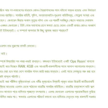
ং, মিছিল আর গণ-সমাবেশের মাধ্যমে কোনও স্বৈরাশাসকের পতন ঘটানো সম্ভব হয়েছে এমন উদাহরণ
তিধর ব্যাক্তি। সামরিক বাহিনী, পুলিশ, অন্যান্যআইন-শৃঙ্খলা বাহিনীসমূহ, গোয়েন্দা সংস্থা এবং
য়েছেন। জেনারেল জিয়ার অকাল মৃত্যুর ঘটনা এবং এর পরবর্তী সবকিছুর পেছনে ভারতের সেবাদাস
 সমর্থ একজন জেনারেল। তিনি লোক সমাগমের চাপে ক্ষমতা ছেড়ে দেবেন এমনটি ভাবার কোনও অবকাশ
ন্ট ইতিমধ্যেই। এ সম্পর্কে আপনারা কি কিছু আন্দাজ করতে পারছেন?
েই এরশাদ তার তুরুপের তাসটি খেলবেন।
ুন ভাই।
সম্পর্কে বিস্তারিত সব খবরা-খবরই রাখছেন। বঙ্গভবনে ইতিমধ্যেই একটি ‘Ops Room’ বানানো
াচাই-বাছাই করে নিচ্ছেন RAW, KGB এবং আওয়ামী-বাকশালীদের সাথে আলাপ আলোচনার মাধ্যমে।
 করে দেয়া হবে সারা দেশে সামরিক শাসন জারি করার মাধ্যমে। একই সাথে দেশজুড়ে শুরু করা হবে
 একটা বাস্তব পরিণতি।
ই করা পরীক্ষিত মুক্তিযোদ্ধা এবং ধর্মীয় মূল্যবোধে বিশ্বাসী প্রকৃত ভারত বিরোধী জাতীয়তাবাদী
ী চুক্তির আওতায় এরশাদ ডেকে পাঠাবেন ভারতীয় সামরিক বাহিনীকে। ভারতীয় হস্তক্ষেপে অতি অল্প
বাগতও জানাতে পারে হাসিনার প্রচ্ছন্ন তৎপরতায়। এরপর জেনারেল এরশাদের প্রয়োজনীয়তা ফুরিয়ে
্বাসিত করার পর। ক্ষমতায় এরশাদের পরিবর্তে বসানো হবে হাসিনার নেতৃত্বে নব্য বাকশালী সরকার