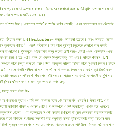
অধীর আগ্রহের সাথে অপেক্ষায় থাকবো। দিনরাতের যেকোনো সময় আপনি সুবিধামতো আমার সাথে
হলে সেটা আপনাকে জানিয়ে দেয়া হবে।
 করলাম দু’জনে মিলে। এরশাদের মার্শাল’ ল জারির খবরটা পেয়েছি। এখন জানতে হবে তার কৌশলটা
ে দেশে ফেরত পাঠানোর জন্য UN Headquarters-এঅনুরোধ জানানো হয়েছে। আরও জানতে পারলাম
ি চীফ নুরুদ্দিনের পরামর্শে। খবরটা ইতিবাচক। তার সাথে কুমিল্লা ব্রিগেডেএকসাথে কাজ করেছি।
 বাংলাদেশী। মুক্তিযুদ্ধে শরিক হবার জন্য অনেক চেষ্টা করেও বেচারা পশ্চিম পাকিস্তান থেকে
বাকশালি বিরোধী হয়ে ওঠে। ফলে সে একজন বিশ্বস্ত বন্ধু হয়ে ওঠে। জানতে পারলাম, UN
্পর্কে তাকে কিছুই জানানো হয়নি।উষ্ণ অভিনন্দন জানিয়ে আমিই তাকে সুখবরটা দিলাম। তাকে
য়। তাই সে যেন খবরটা কাউকে না বলে। একই সাথে বললাম, ফিরে যাবার পথে যাত্রা বিরতি কালে
াড়ি সম্ভব সে নাইরোবি পৌঁছানোর চেষ্টা করবে। প্রোমোশনের খবরটা জানাতেই ও খুশি হয়ে
ট চুকিয়ে দু’জনে বসলাম একান্তে কথাবার্তা বলার জন্য।
ছে, কিন্তু আসল ঘটনা কি?
 অংশগ্রহণের সুযোগ পাননি বলে আপনার মনের খেদ আমার দৃষ্টি এড়ায়নি। কিন্তু ভাই, এই
কায়েমী স্বার্থবাদী শাসক ও শোষক গোষ্ঠী। বাংলাদেশকে একটি করদরাজ্যে পরিণত করে এদেশের
্তিযুদ্ধকাল থেকেই। ৭ই নভেম্বরের সিপাহী-জনতার বিপ্লবের মাধ্যমে জেনারেল জিয়াকে ক্ষমতার
রতের সাথে আমাদের সংগঠনের মধ্যমণি জিয়া শুধুমাত্র ক্ষমতা কুক্ষিগত করার জন্য আপোষ করে
িনি স্বচ্ছন্দে বাংলাদেশের শাসক হয়ে থাকতে পারবেন ভারতের আশির্বাদে। কিন্তু সেটা তার পক্ষে