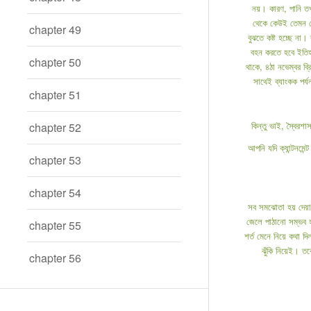
নয়। কারণ, পানি তখ
থেকে কেউই তেমন কো
chapter 49
বুঝতে কষ্ট হচ্ছে না
বহন করতে হবে ইতিহা
chapter 50
থাকে, ৪ঠা নভেম্বর ব্
সাথেই ব্যাংকক পর্
chapter 51
কিন্তু ভাই, স্বৈর
chapter 52
আপনি যদি ক্যান্টনমে
chapter 53
chapter 54
সব সমঝোতা হয় দেয়া-
জেলে পাঠানো সম্ভব হ
chapter 55
শর্ত মেনে নিয়ে কথা দ
ঝুঁকি নিয়েই। ত
chapter 56