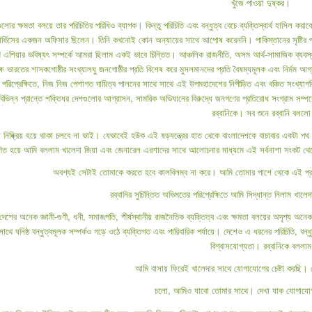
খুঁজে পাওয়া দুষ্কর।
গুলোর ক্ষমতা বলয়ে তার পরিচিতির পরিধিও ব্যাপক। কিন্তু পরিচিতি এবং বন্ধুত্ব বেচে ব্যক্তিস্বার্থ হাসিল 
সার্ভিসের একজন অফিসার ছিলেন। তিনি কখনোই কোন অন্যায়ের সাথে আপোষ করেননি। পাকিস্তানের সৃষ্টির পর তিন
 এশিয়ার ভবিষ্যৎ সম্পর্কে আমরা ছিলাম একই ভাবে চিন্তিত। আঞ্চলিক রাজনীতি, অসম আর্থ-সামাজিক ব্যবস্থ
ক্ষ ভারতের শাসকগোষ্ঠীর সংখ্যালঘু জনগোষ্ঠীর প্রতি বিশেষ করে মুসলমানদের প্রতি বৈষম্যমূলক এবং নির্ম
রিপ্রেক্ষিতে, নিজ নিজ পেশাগত দায়িত্ব পালনের সাথে সাথে এই উপমহাদেশের নিপীড়িত এবং বঞ্চিত সংখ্যাগর
র বিভিন্ন প্রান্তে শক্তিধর দেশগুলোর আগ্রাসন, সামরিক অভিযানের বিরুদ্ধে জনগণের প্রতিরোধ সংগ্রাম সম
রব্বানিকে। সব শুনে রব্বানি বললো
লে নিষ্ক্রিয় হয়ে থাকা চলবে না ভাই। যেভাবেই হউক এই ষড়যন্ত্রের হাত থেকে বাংলাদেশকে বাচাবার একটা 
াণিত হয়ে আমি বললাম খালেদা জিয়া এবং জেনারেল এরশাদের সাথে আলোচনার মাধ্যমে এই সর্বনাশা সংকট থেক
অবশ্যই সেটাই তোমাকে করতে হবে কালবিলম্ব না করে। আমি তোমার পাশে থেকে এই প্রচেষ্
রব্বানির সুচিন্তিত অভিমতের পরিপ্রেক্ষিতে আমি সিদ্ধান্ত নিলাম খাল
 দেশের অনেক জ্ঞানী-গুণী, ধনী, সমাজপতি, শীর্ষস্থানীয় রাজনৈতিক ব্যক্তিত্ব এবং ক্ষমতা বলয়ের অদৃশ্য অনে
থে ঘনিষ্ঠ বন্ধুত্বমূলক সম্পর্কও গড়ে ওঠে ব্যক্তিগত এবং পারিবারিক পর্যায়ে। দেশেও এ ধরনের পরিচিতি, বন্ধ
বিশ্বাসযোগ্যতা। রব্বানিকে বললাম
আমি বাসায় ফিরেই খালেদার সাথে যোগাযোগের চেষ্টা করছি।
চলো, আমিও যাবো তোমার সাথে। দেখা যাক যোগাযো