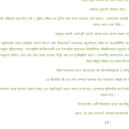
সেটাতো বুঝতেই পারছেন ভাই।
থমেই পরিষ্কার করে নিতে চাই। ঘুরিয়ে পেঁচিয়ে মন যুগিয়ে কথা বলার অভ্যেস নেই আমার। খোলামেলা সরাসর
আমার জেনে নেয়া উচিৎ।
স্বচ্ছন্দে আপনি খোলাখুলি ভাবেই আমার সাথে আলাপ করতে
 ক্যান্টনমেন্ট ঘেরাও কর্মসূচির ঘোষণা দিলেন কোন বিবেচনায়? আপনাদের আন্দোলনের শরিক দল আওয়ামীলীগ বো
প্রকৃত মুক্তিযোদ্ধা, দেশপ্রেমিক জাতীয়তাবাদী এবং ইসলামিক মূল্যবোধে বিশ্বাসীদের পরিকল্পিতভাবে চতুরতার স
জুহাত বানিয়ে এখন যারা বেঁচে আছে তাদেরও নির্মূল করা হবে সুপরিকল্পিত ভাবে। দেশবাসীর মোকাবেলায় দেশের স
জিয়া কিছুটা বিব্রত হয়ে জবাব দিলে
শরিক দলগুলোর সাথে আলোচনার পর সর্বসম্মতিক্রমেই ঐ কর্ম
এর পরিণতিটা কি হবে সেটা সম্পর্কে আপনার আর অন্যান্য শরিকরা কি
রাদেশ থেকে জনতার স্রোত ঢাকায় এনে ক্যান্টনমেন্ট ঘেরাও করলে চাপের মুখে এরশাদকে রাষ্ট্রপতির পদে ইস্
সম্ভব হবে।
বিশ্লেষণটা একটি দিবাস্বপ্ন ছাড়া আর কি
কেনো এই কথা বললেন? আপনার বিশ্লেষণটা 
হ্যাঁ।